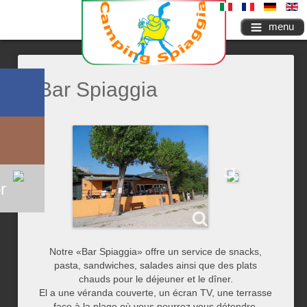
menu
Bar Spiaggia
r
Notre «Bar Spiaggia» offre un service de snacks,
pasta, sandwiches, salades ainsi que des plats
chauds pour le déjeuner et le dîner.
El a une véranda couverte, un écran TV, une terrasse
face à la plage où vous pourrez vous détendre,