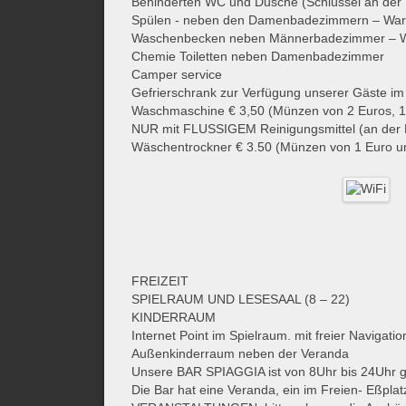
Behinderten WC und Dusche (Schlüssel an der 
Spülen - neben den Damenbadezimmern – Wa
Waschenbecken neben Männerbadezimmer – W
Chemie Toiletten neben Damenbadezimmer
Camper service
Gefrierschrank zur Verfügung unserer Gäste im
Waschmaschine € 3,50 (Münzen von 2 Euros, 1
NUR mit FLUSSIGEM Reinigungsmittel (an der R
Wäschentrockner € 3.50 (Münzen von 1 Euro u
FREIZEIT
SPIELRAUM UND LESESAAL (8 – 22)
KINDERRAUM
Internet Point im Spielraum. mit freier Navigatio
Außenkinderraum neben der Veranda
Unsere BAR SPIAGGIA ist von 8Uhr bis 24Uhr geö
Die Bar hat eine Veranda, ein im Freien- Eßpla