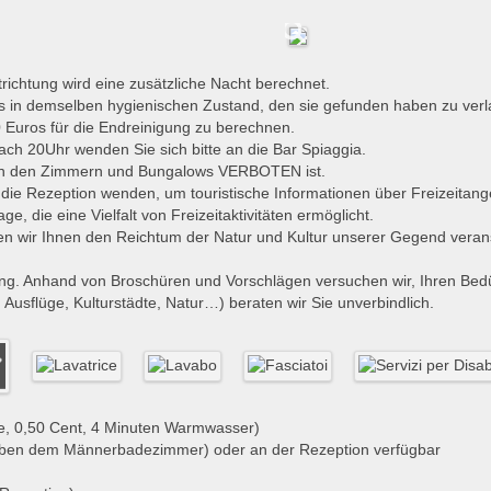
richtung wird eine zusätzliche Nacht berechnet.
s in demselben hygienischen Zustand, den sie gefunden haben zu verl
 Euros für die Endreinigung zu berechnen.
ch 20Uhr wenden Sie sich bitte an die Bar Spiaggia.
in den Zimmern und Bungalows VERBOTEN ist.
die Rezeption wenden, um touristische Informationen über Freizeitang
, die eine Vielfalt von Freizeitaktivitäten ermöglicht.
en wir Ihnen den Reichtum der Natur und Kultur unserer Gegend verans
ung. Anhand von Broschüren und Vorschlägen versuchen wir, Ihren Bed
, Ausflüge, Kulturstädte, Natur…) beraten wir Sie unverbindlich.
e, 0,50 Cent, 4 Minuten Warmwasser)
neben dem Männerbadezimmer) oder an der Rezeption verfügbar