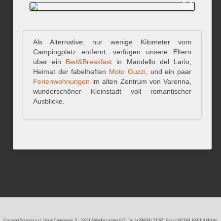
Als Alternative, nur wenige Kilometer vom
Campingplatz entfernt, verfügen unsere Eltern
über ein
Bed&Breakfast
in Mandello del Lario,
Heimat der fabelhaften
Moto Guzzi
, und ein paar
Ferienwohnungen
im alten Zentrum von Varenna,
wunderschöner Kleinstadt voll romantischer
Ausblicke.
Camping Spiaggia s.r.l. Via al Campeggio, 5 - 23821 Abbadia Lariana (LC) Tel. (+39)0341.731621 Fax (+39)0341.1880114 Mobile: